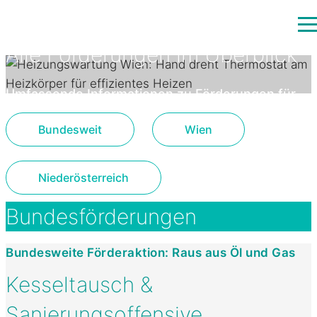
Alle Förderungen im Überblick
Umfassende Informationen zu Förderungen für
Heizung, Kesseltausch und Badsanierung in Wien
Bundesweit
Wien
und Niederösterreich.
Niederösterreich
Bundesförderungen
Bundesweite Förderaktion: Raus aus Öl und Gas
Kesseltausch &
Sanierungsoffensive