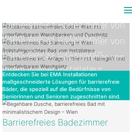
Barrierefreies Badezimmer
von
Ihrem Wiener Installateur
Barrierefreies Badezimmer
von
Ihrem Wiener Installateur
Jetzt mit bis zu 7.500 Euro Förderung!
Barrierefreies Badezimmer
von
Ihrem Wiener Installateur
Jetzt mit bis zu 7.500 Euro Förderung!
Entdecken Sie bei EMA Installationen
maßgeschneiderte Lösungen für barrierefreie
Jetzt mit bis zu 7.500 Euro Förderung!
Bäder, die speziell auf die Bedürfnisse von
Seniorinnen und Senioren zugeschnitten sind.
Barrierefreies Badezimmer